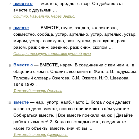
вместе с
— вместе с, предлог с твор. Он действовал
7
вместе с друзьями …
Слитно. Раздельно. Через дефис.
вместе
— ВМЕСТЕ, вкупе, заодно, коллективно,
8
совместно, сообща, устар. артельно, устар. артелью, устар.
миром, устар. совокупно, разг. гуртом, разг. купно, разг.
разом, разг. сниж. заедино, разг. сниж. скопом …
Словарь-тезаурус синонимов русской речи
Вместе с
— ВМЕСТЕ, нареч. В соединении с кем чем н., в
9
общении с кем н. Сложить все книги в. Жить в. В. подумаем.
Толковый словарь Ожегова. С.И. Ожегов, Н.Ю. Шведова.
1949 1992 …
Толковый словарь Ожегова
вместе
— нар., употр. наиб. часто 1. Когда люди делают
10
какое то дело вместе, они все принимают в нём участие.
Собираться вместе. | Все вместе поехали на юг. | Давайте
работать вместе! 2. Когда вы складываете, соединяете
какие то объекты вместе, значит, вы …
Толковый словарь Дмитриева