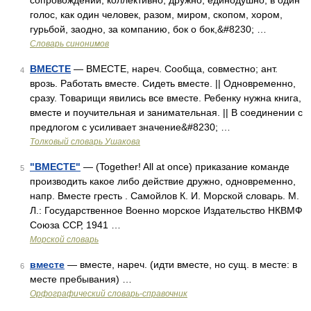
сопровождении, коллективно, дружно, единодушно, в один
голос, как один человек, разом, миром, скопом, хором,
гурьбой, заодно, за компанию, бок о бок,&#8230; …
Словарь синонимов
ВМЕСТЕ
— ВМЕСТЕ, нареч. Сообща, совместно; ант.
4
врозь. Работать вместе. Сидеть вместе. || Одновременно,
сразу. Товарищи явились все вместе. Ребенку нужна книга,
вместе и поучительная и занимательная. || В соединении с
предлогом с усиливает значение&#8230; …
Толковый словарь Ушакова
"ВМЕСТЕ"
— (Together! All at once) приказание команде
5
производить какое либо действие дружно, одновременно,
напр. Вместе гресть . Самойлов К. И. Морской словарь. М.
Л.: Государственное Военно морское Издательство НКВМФ
Союза ССР, 1941 …
Морской словарь
вместе
— вместе, нареч. (идти вместе, но сущ. в месте: в
6
месте пребывания) …
Орфографический словарь-справочник